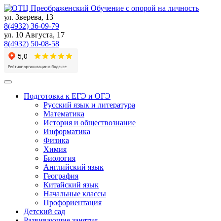
Skip
Обучение с опорой на личность
to
ул. Зверева, 13
content
8(4932) 36-09-79
ул. 10 Августа, 17
8(4932) 50-08-58
Подготовка к ЕГЭ и ОГЭ
Русский язык и литература
Математика
История и обществознание
Информатика
Физика
Химия
Биология
Английский язык
География
Китайский язык
Начальные классы
Профориентация
Детский сад
Развивающие занятия