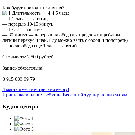
⠀
Как будут проходить занятия?
Длительность — 4-4,5 часа:
— 1,5 часа — занятие,
— перерыв 10-15 минут,
— 1 час — занятие,
— 30 минут — перерыв на обед (мы предложим ребятам
легкий перекус и чай. Еду можно взять с собой и подогреть)
— после обеда еще 1 час — занятий.
⠀
Стоимость: 2.500 рублей
⠀
Запись обязательна!
⠀
8-915-830-09-79
Навигация
4 марта вместе встречаем весну!
Приглашаем наших ребят на Весенний турнир по шахматам
по
записям
Будни центра