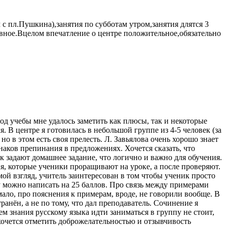
с пл.Пушкина),занятия по субботам утром,занятия длятся 3
авное.Вцелом впечатление о центре положительное,обязательно
год учебы мне удалось заметить как плюсы, так и некоторые
. В центре я готовилась в небольшой группе из 4-5 человек (за
но в этом есть своя прелесть. Л. Завьялова очень хорошо знает
наков препинания в предложениях. Хочется сказать, что
 задают домашнее задание, что логично и важно для обучения.
ия, которые ученики проращивают на уроке, а после проверяют.
ой взгляд, учитель заинтересован в том чтобы ученик просто
му можно написать на 25 баллов. Про связь между примерами
мало, про пояснения к примерам, вроде, не говорили вообще. В
анён, а не по тому, что дал преподаватель. Сочинение я
нем знания русскому языка идти заниматься в группу не стоит,
 хочется отметить доброжелательностью и отзывчивость