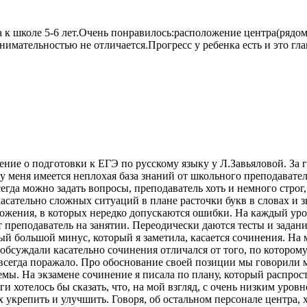
к школе 5-6 лет.Очень понравилось:расположение центра(рядом 
нимательностью не отличается.Прогресс у ребенка есть и это гл
нение о подготовки к ЕГЭ по русскому языку у Л.Завьяловой. За 
у меня имеется неплохая база знаний от школьного преподавателя
гда можно задать вопросы, преподаватель хоть и немного строг, 
касательно сложных ситуаций в плане расточки букв в словах и з
ожения, в которых нередко допускаются ошибки. На каждый урок
т преподаватель на занятии. Переодически даются тесты и задан
ый большой минус, который я заметила, касается сочинения. На м
ы обсуждали касательно сочинения отличался от того, по которо
я всегда поражало. Про обоснование своей позиции мы говорили 
мы. На экзамене сочинение я писала по плану, который распростр
ги хотелось бы сказать, что, на мой взгляд, с очень низким уров
х укрепить и улучшить. Говоря, об остальном персонале центра,