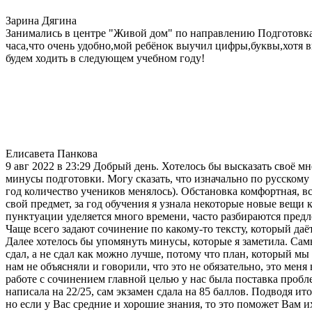
Зарина Дягина
Занимались в центре "Живой дом" по направлению Подготовка 
часа,что очень удобно,мой ребёнок выучил цифры,буквы,хотя в
будем ходить в следующем учебном году!
Елисавета Панкова
9 авг 2022 в 23:29 Добрый день. Хотелось бы высказать своё м
минусы подготовки. Могу сказать, что изначально по русскому 
год количество учеников менялось). Обстановка комфортная, все
свой предмет, за год обучения я узнала некоторые новые вещи 
пунктуации уделяется много времени, часто разбираются предл
Чаще всего задают сочинение по какому-то тексту, который даё
Далее хотелось бы упомянуть минусы, которые я заметила. Сам
сдал, а не сдал как можно лучше, потому что план, который м
нам не объясняли и говорили, что это не обязательно, это мен
работе с сочинением главной целью у нас была поставка пробле
написала на 22/25, сам экзамен сдала на 85 баллов. Подводя ито
но если у Вас средние и хорошие знания, то это поможет Вам и