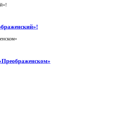
ображенский»!
 «Преображенском»