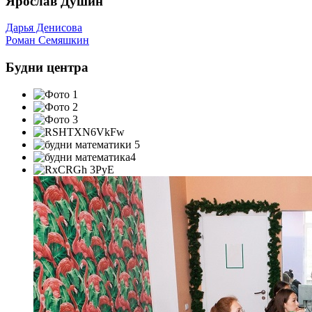
Ярослав Душин
Навигация
Дарья Денисова
Роман Семяшкин
по
записям
Будни центра