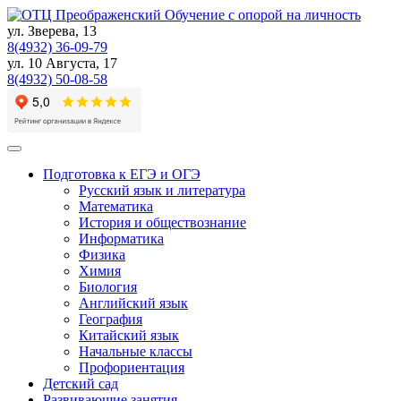
Skip
Обучение с опорой на личность
to
ул. Зверева, 13
content
8(4932) 36-09-79
ул. 10 Августа, 17
8(4932) 50-08-58
Подготовка к ЕГЭ и ОГЭ
Русский язык и литература
Математика
История и обществознание
Информатика
Физика
Химия
Биология
Английский язык
География
Китайский язык
Начальные классы
Профориентация
Детский сад
Развивающие занятия