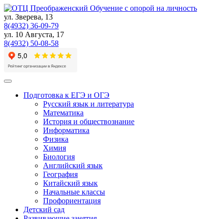
Skip
Обучение с опорой на личность
to
ул. Зверева, 13
content
8(4932) 36-09-79
ул. 10 Августа, 17
8(4932) 50-08-58
Подготовка к ЕГЭ и ОГЭ
Русский язык и литература
Математика
История и обществознание
Информатика
Физика
Химия
Биология
Английский язык
География
Китайский язык
Начальные классы
Профориентация
Детский сад
Развивающие занятия