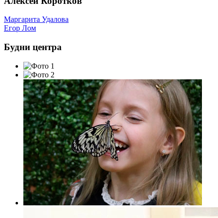
Алексей Коротков
Навигация
Маргарита Удалова
Егор Лом
по
записям
Будни центра